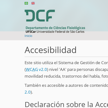
U
Inicio
s
t
Accesibilidad
e
d
e
Este sitio utiliza el Sistema de Gestión de C
s
(
WCAG
v2.0
) nivel 'AA' para personas discap
t
movilidad reducida, trastornos del habla, fo
á
a
También es accesible a autores de contenido 
q
u
2.0
).
í
:
Declaración sobre la Acc