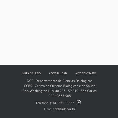
MAPA DEL SITIO
ACCESIBILIDAD
ALTO CONTRASTE
DCF - Departamento de Ciências Fisiológicas
CCBS - Centro de Ciências Biológicas e de Saúde
Rod. Washington Luís km 235 - SP-310 - São Carlos
CEP 13565-905
Telefone:
(16) 3351 - 8327
E-mail: dcf@ufscar.br