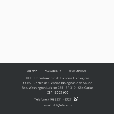
SITE MAP
ACCESSIBILITY
HIGH CONTRAST
DCF - Departamento de Ciências Fisiológicas
CCBS - Centro de Ciências Biológicas e de Saúde
Rod. Washington Luís km 235 - SP-310 - São Carlos
CEP 13565-905
Telefone:
(16) 3351 - 8327
E-mail: dcf@ufscar.br