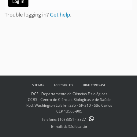
Trouble logging in?
Get help
.
SITE MAP
ACCESSIBILITY
HIGH CONTRAST
DCF - Departamento de Ciências Fisiológicas
CCBS - Centro de Ciências Biológicas e de Saúde
Rod. Washington Luís km 235 - SP-310 - São Carlos
CEP 13565-905
Telefone:
(16) 3351 - 8327
E-mail: dcf@ufscar.br