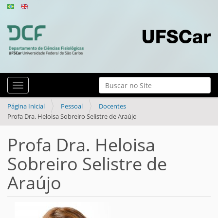
N
Busca
Toggle navigation
a
Busca Avançada…
v
Página Inicial
Pessoal
Docentes
Profa Dra. Heloisa Sobreiro Selistre de Araújo
e
g
Profa Dra. Heloisa
a
Sobreiro Selistre de
ç
ã
Araújo
o