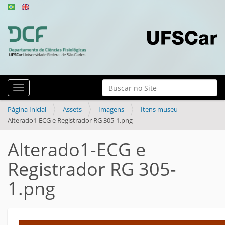
N
Busca
Toggle navigation
a
Busca Avançada…
v
Página Inicial
Assets
Imagens
Itens museu
Alterado1-ECG e Registrador RG 305-1.png
e
g
Alterado1-ECG e
a
Registrador RG 305-
ç
ã
1.png
o