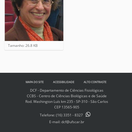
C
Tamanho: 26.8 KB
l
i
q
u
e
p
MAPA DO SITE
ACESSIBILIDADE
ALTO CONTRASTE
a
r
DCF - Departamento de Ciências Fisiológicas
a
CCBS - Centro de Ciências Biológicas e de Saúde
v
Rod. Washington Luís km 235 - SP-310 - São Carlos
e
CEP 13565-905
r
Telefone:
(16) 3351 - 8327
a
E-mail: dcf@ufscar.br
i
m